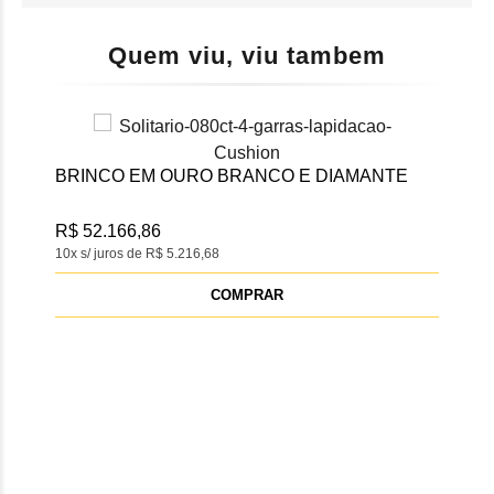
Quem viu, viu tambem
BRI
DI
BRINCO EM OURO BRANCO E DIAMANTE
R$ 
10x s
R$ 52.166,86
10x s/ juros de R$ 5.216,68
COMPRAR