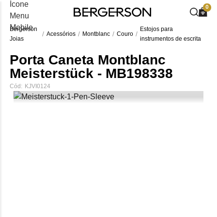
0
Bergerson
Estojos para
Acessórios
Montblanc
Couro
Joias
instrumentos de escrita
Porta Caneta Montblanc
Meisterstück - MB198338
Cód:
KJVI0124