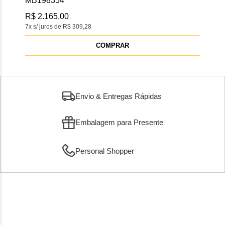
MB198354
MB1
R$ 2.165,00
R$ 
7x s/ juros de R$ 309,28
4x s/
COMPRAR
Envio & Entregas Rápidas
Embalagem para Presente
Personal Shopper