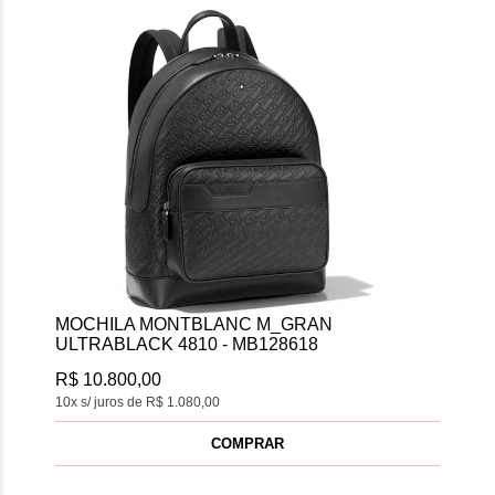
MOC
MB1
R$ 
10x s
MOCHILA MONTBLANC M_GRAN
ULTRABLACK 4810 - MB128618
R$ 10.800,00
10x s/ juros de R$ 1.080,00
COMPRAR