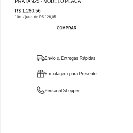
PRATA 925 - MODELO PLACA
PRA
R$ 1.280,56
R$ 
10x s/ juros de R$ 128,05
10x s
COMPRAR
Envio & Entregas Rápidas
Embalagem para Presente
Personal Shopper