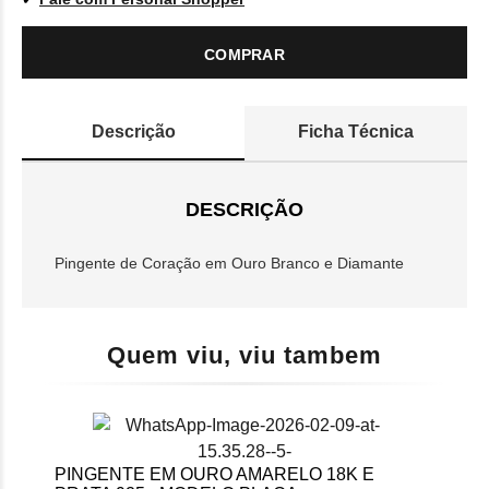
COMPRAR
Descrição
Ficha Técnica
DESCRIÇÃO
Pingente de Coração em Ouro Branco e Diamante
Quem viu, viu tambem
PINGENTE EM OURO AMARELO 18K E
PIN