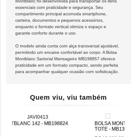
Montblanc foi desenvolvida para transportar os itens
essenciais com praticidade e segurança. Seu
compartimento principal acomoda smartphone,
carteira, documentos e pequenos acessórios,
enquanto o formato vertical otimiza o espaço e
garante conforto durante o uso.
O modelo ainda conta com alça transversal ajustável,
permitindo um encaixe confortável ao corpo. A Bolsa
Montblanc Sartorial Mensageiro MB198857 oferece
praticidade em um formato compacto, sendo perfeita
para acompanhar qualquer ocasião com sofisticação.
Quem viu, viu também
BOLSA MONTBLANC MEINSTERSTÜCK 4810
BO
TOTE - MB130915
- M