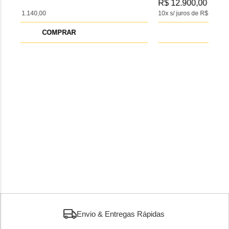
R$ 12.900,00
R$ 
10x s/ juros de R$ 1.290,00
10x 
COMPRAR
Envio & Entregas Rápidas