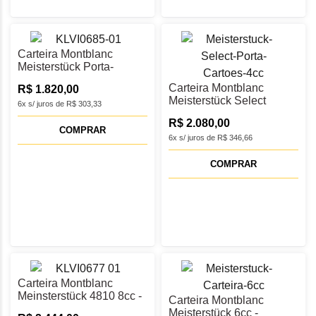
Carteira Montblanc
Meisterstück Porta-
Cartões 4cc - MB131693
Carteira Montblanc
R$ 1.820,00
Meisterstück Select
6x s/ juros de R$ 303,33
Porta-Cartões 4cc -
R$ 2.080,00
MB131256
COMPRAR
6x s/ juros de R$ 346,66
COMPRAR
Carteira Montblanc
Meinsterstück 4810 8cc -
Carteira Montblanc
MB130936
Meisterstück 6cc -