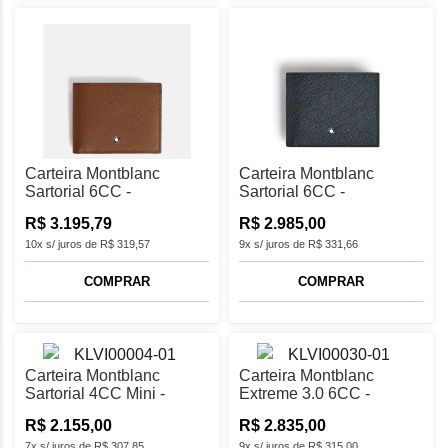
Carteira Montblanc
Carteira Montblanc
Sartorial 6CC -
Sartorial 6CC -
MB220386
MB220384
R$ 3.195,79
R$ 2.985,00
10x s/ juros de R$ 319,57
9x s/ juros de R$ 331,66
COMPRAR
COMPRAR
Carteira Montblanc
Carteira Montblanc
Sartorial 4CC Mini -
Extreme 3.0 6CC -
MB220383
MB220288
R$ 2.155,00
R$ 2.835,00
7x s/ juros de R$ 307,85
9x s/ juros de R$ 315,00