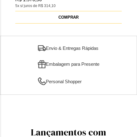
5x s/ juros de R$ 314,10
5x s/
COMPRAR
Envio & Entregas Rápidas
Embalagem para Presente
Personal Shopper
Lançamentos com