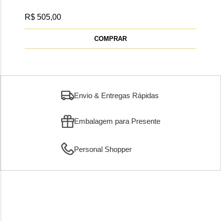
ME
JUL
R$ 505,00
R$ 
10x s
COMPRAR
Envio & Entregas Rápidas
Embalagem para Presente
Personal Shopper