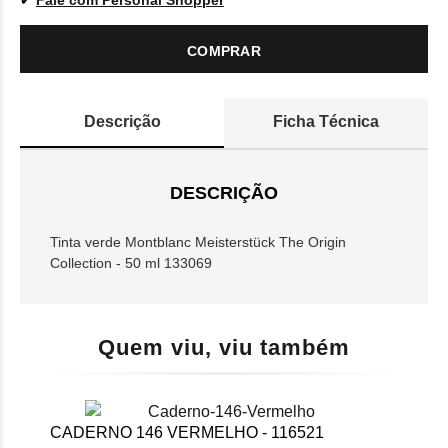
Fale com Personal Shopper
COMPRAR
Descrição
Ficha Técnica
DESCRIÇÃO
Tinta verde Montblanc Meisterstück The Origin
Collection - 50 ml 133069
Quem viu, viu também
CADERNO 146 VERMELHO - 116521
AB