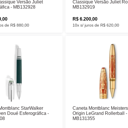
ssique Versão Juliet
Classique Versão Juliet Rol
ráfica - MB132928
MB132919
0,00
R$ 6.200,00
ros de R$ 880,00
10x s/ juros de R$ 620,00
Montblanc StarWalker
Caneta Montblanc Meisters
en Doué Esferográfica -
Origin LeGrand Rollerball -
08
MB131355