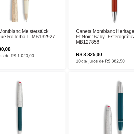
Montblanc Meisterstück
Caneta Montblanc Heritag
oué Rollerball - MB132927
Et Noir "Baby" Esferográfic
MB127858
00,00
R$ 3.825,00
ros de R$ 1.020,00
10x s/ juros de R$ 382,50