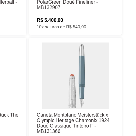
lerball -
PolarGreen Doué Fineliner -
MB132907
R$ 5.400,00
10x s/ juros de R$ 540,00
tück The
Caneta Montblanc Meisterstück x
Olympic Heritage Chamonix 1924
Doué Classique Tinteiro F -
MB131366