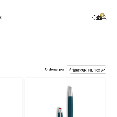
EUPHORIA
0
S
DEEP BLUE
MASQUÉ
WILD SPIRIT
MOTHER NATURE
FLARE
Ordenar por:
LIMPAR FILTROS