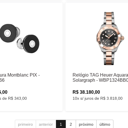
ura Montblanc PIX -
Relógio TAG Heuer Aquara
66
Solargraph - WBP1324BB
5,00
R$ 38.180,00
os de R$ 343,00
10x s/ juros de R$ 3.818,00
primeiro
anterior
1
2
próximo
último