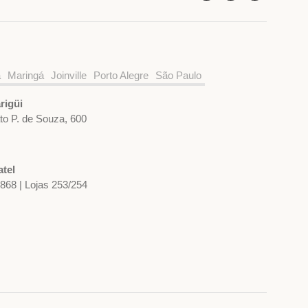
a
Maringá
Joinville
Porto Alegre
São Paulo
rigüi
ato P. de Souza, 600
tel
1868 | Lojas 253/254