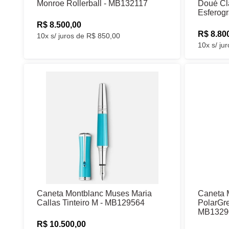
Monroe Rollerball - MB132117
Doué Cla
Esferog
R$ 8.500,00
R$ 8.80
10x s/ juros de R$ 850,00
10x s/ ju
Caneta Montblanc Muses Maria
Caneta 
Callas Tinteiro M - MB129564
PolarGre
MB1329
R$ 10.500,00